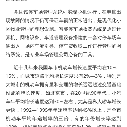
并且该停车场管理系统可实现脱机运行，在电脑出
现故障的情况下仍可保证车辆的正常进出，是现代化小
区物业管理的理想设施。智能停车场收费系统是通过计
算机、网络设备、车道管理设备搭建的一套对停车场车
辆出入、场内车流引导、停车费收取工作进行管理的网
络系统。是专业车场管理公司必备的工具。
近十几年来我国车市机动车增长速度平均在10%—
15%，而城市道路平均增长速度只有2%—3%，特别是
大城市的机动车拥有量和交通的增长远远超过交通基础
设施的增长速度。如北京市，在20世纪90年代，小汽
车年平均增长速度达到30%左右，尤其是私人轿车增长
更快，1992—1995年年递增率达到45%以上，是全市
机动车平均年递增率的三倍，有的年份增长率达到
100%，但城市道路平均增长率仅为1.2%，道路面积增