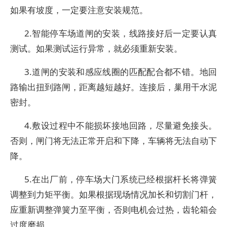
如果有坡度，一定要注意安装规范。
2.智能停车场道闸的安装，线路接好后一定要认真
测试。如果测试运行异常，就必须重新安装。
3.道闸的安装和感应线圈的匹配配合都不错。地回
路输出扭到路闸，距离越短越好。连接后，巢用干水泥
密封。
4.敷设过程中不能损坏接地回路，尽量避免接头。
否则，闸门将无法正常开启和下降，车辆将无法自动下
降。
5.在出厂前，停车场大门系统已经根据杆长将弹簧
调整到力矩平衡。如果根据现场情况加长和切割门杆，
应重新调整弹簧力至平衡，否则电机会过热，齿轮箱会
过度磨损。